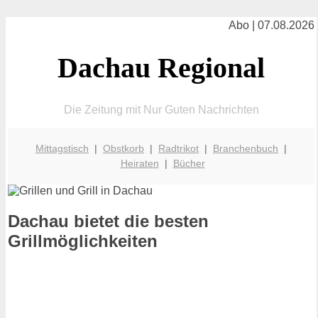
Abo | 07.08.2026
Dachau Regional
Die Zeitung mit Nur Guten Nachrichten
Mittagstisch
|
Obstkorb
|
Radtrikot
|
Branchenbuch
|
Heiraten
|
Bücher
Dachau bietet die besten
Grillmöglichkeiten