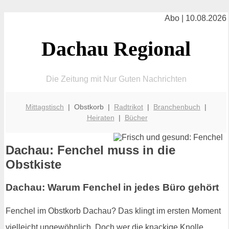
Abo | 10.08.2026
Dachau Regional
Die Zeitung mit Nur Guten Nachrichten
Mittagstisch
| Obstkorb |
Radtrikot
|
Branchenbuch
|
Heiraten
|
Bücher
Dachau: Fenchel muss in die
Obstkiste
Dachau: Warum Fenchel in jedes Büro gehört
Fenchel im Obstkorb Dachau? Das klingt im ersten Moment
vielleicht ungewöhnlich. Doch wer die knackige Knolle