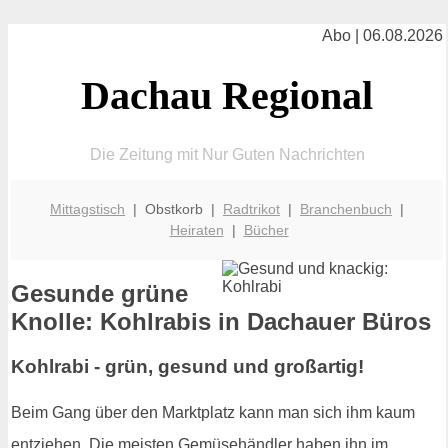
Abo | 06.08.2026
Dachau Regional
Die Zeitung mit Nur Guten Nachrichten
Mittagstisch
| Obstkorb |
Radtrikot
|
Branchenbuch
|
Heiraten
|
Bücher
Gesunde grüne
Knolle: Kohlrabis in Dachauer Büros
Kohlrabi - grün, gesund und großartig!
Beim Gang über den Marktplatz kann man sich ihm kaum
entziehen. Die meisten Gemüsehändler haben ihn im