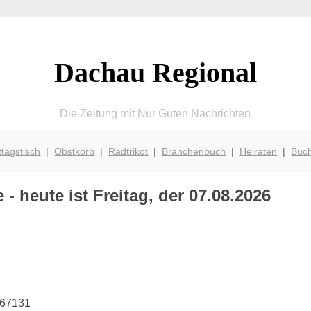
Dachau Regional
Die Zeitung mit Nur Guten Nachrichten
ttagstisch
|
Obstkorb
|
Radtrikot
|
Branchenbuch
|
Heiraten
|
Büc
- heute ist Freitag, der 07.08.2026
667131