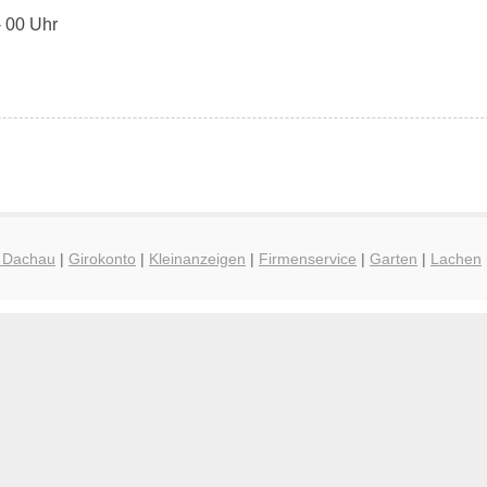
- 00 Uhr
g Dachau
|
Girokonto
|
Kleinanzeigen
|
Firmenservice
|
Garten
|
Lachen