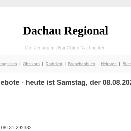
Dachau Regional
Die Zeitung mit Nur Guten Nachrichten
ttagstisch
|
Obstkorb
|
Radtrikot
|
Branchenbuch
|
Heiraten
|
Büc
bote - heute ist Samstag, der 08.08.20
on 08131-292382