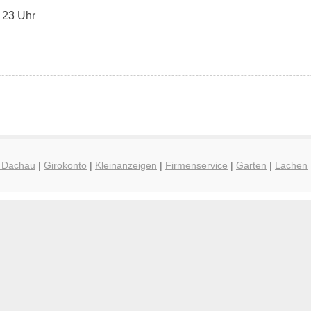
- 23 Uhr
g Dachau
|
Girokonto
|
Kleinanzeigen
|
Firmenservice
|
Garten
|
Lachen