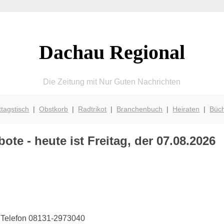
Dachau Regional
Die Zeitung mit Nur Guten Nachrichten
ttagstisch
|
Obstkorb
|
Radtrikot
|
Branchenbuch
|
Heiraten
|
Büc
te - heute ist Freitag, der 07.08.2026
· Telefon 08131-2973040