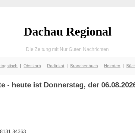
Dachau Regional
Die Zeitung mit Nur Guten Nachrichten
ttagstisch
|
Obstkorb
|
Radtrikot
|
Branchenbuch
|
Heiraten
|
Büc
 - heute ist Donnerstag, der 06.08.202
 08131-84363