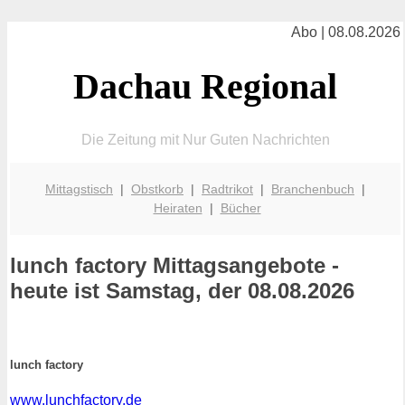
Abo | 08.08.2026
Dachau Regional
Die Zeitung mit Nur Guten Nachrichten
Mittagstisch
|
Obstkorb
|
Radtrikot
|
Branchenbuch
|
Heiraten
|
Bücher
lunch factory
Mittagsangebote -
heute ist Samstag, der 08.08.2026
lunch factory
www.lunchfactory.de