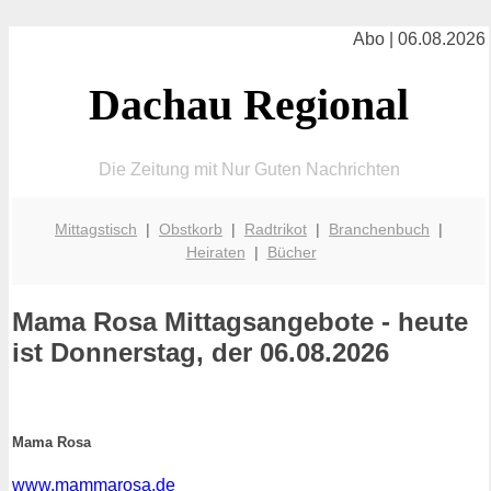
Abo | 06.08.2026
Dachau Regional
Die Zeitung mit Nur Guten Nachrichten
Mittagstisch
|
Obstkorb
|
Radtrikot
|
Branchenbuch
|
Heiraten
|
Bücher
Mama Rosa
Mittagsangebote - heute
ist Donnerstag, der 06.08.2026
Mama Rosa
www.mammarosa.de