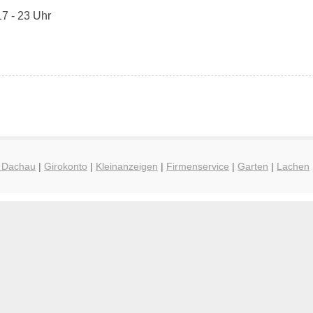
17 - 23 Uhr
g Dachau
|
Girokonto
|
Kleinanzeigen
|
Firmenservice
|
Garten
|
Lachen