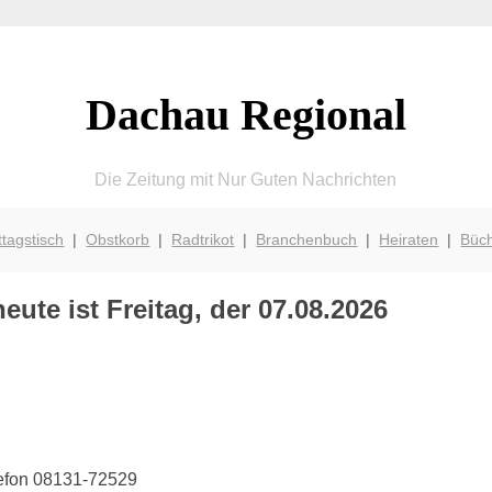
Dachau Regional
Die Zeitung mit Nur Guten Nachrichten
ttagstisch
|
Obstkorb
|
Radtrikot
|
Branchenbuch
|
Heiraten
|
Büc
ute ist Freitag, der 07.08.2026
lefon 08131-72529